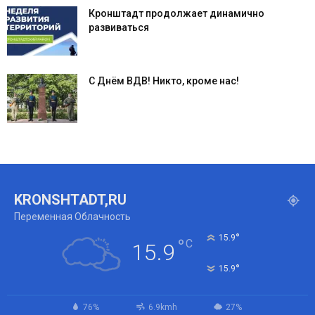
Кронштадт продолжает динамично
развиваться
С Днём ВДВ! Никто, кроме нас!
KRONSHTADT,RU
Переменная Облачность
°
15.9
°
C
15.9
°
15.9
76%
6.9kmh
27%