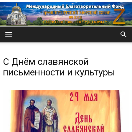
Кронштадтский
С Днём славянской
Морской
письменности и культуры
собор