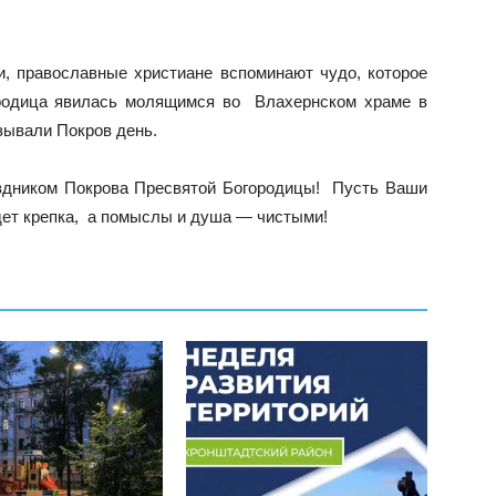
и, православные христиане вспоминают чудо, которое
ородица явилась молящимся во Влахернском храме в
зывали Покров день.
здником Покрова Пресвятой Богородицы! Пусть Ваши
ет крепка, а помыслы и душа — чистыми!