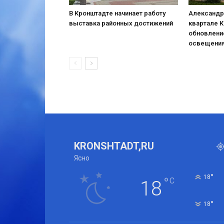
В Кронштадте начинает работу
Александр
выставка районных достижений
квартале 
обновлени
освещени
KRONSHTADT,RU
Ясно
°
18
°
C
18
°
18