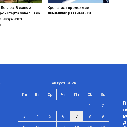
 Беглов: В жилом
Кронштадт продолжает
Кронштадта завершено
динамично развиваться
е наружного
я
Август 2026
Пн
Вт
Ср
Чт
Пт
Сб
Вс
В
1
2
о
в
3
4
5
6
7
8
9
д
10
11
12
13
14
15
16