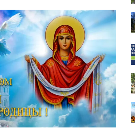
собор