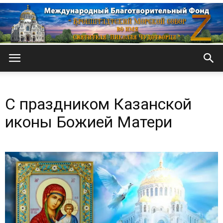
Кронштадтский
С праздником Казанской
Морской
иконы Божией Матери
собор