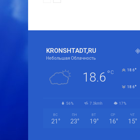
KRONSHTADT,RU
Небольшая Облачность
°
18.6
°
C
18.6
°
18.6
56%
7.3kmh
17%
ВС
ПН
ВТ
СР
ЧТ
21
°
23
°
19
°
16
°
15
°