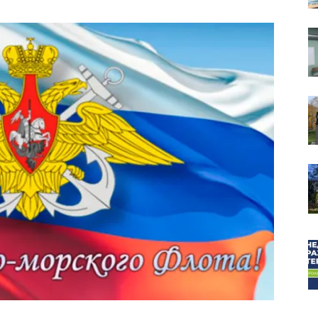
собор