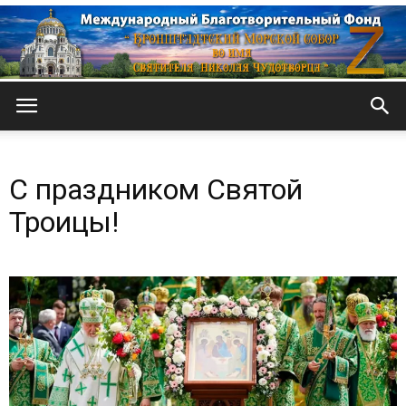
Кронштадтский
С праздником Святой
Морской
Троицы!
собор