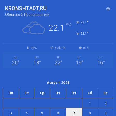
KRONSHTADT,RU
Облачно С Прояснениями
°
22.1
°
C
22.1
°
22.1
70%
6.3kmh
81%
СБ
ВС
ПН
ВТ
СР
20
°
18
°
22
°
19
°
16
°
Август 2026
Пн
Вт
Ср
Чт
Пт
Сб
Вс
1
2
3
4
5
6
7
8
9