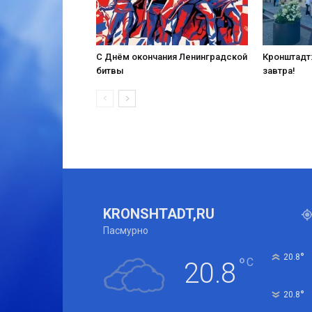
С Днём окончания Ленинградской
Кронштадт:
битвы
завтра!
KRONSHTADT,RU
Пасмурно
°
20.8
°
C
20.8
°
20.8