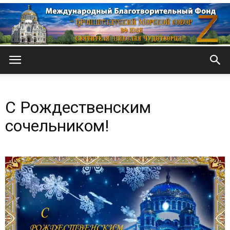
Кронштадтский
С Рождественским
Морской
сочельником!
собор