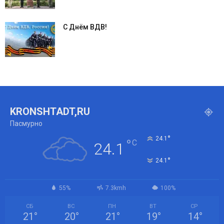
С Днём ВДВ!
KRONSHTADT,RU
Пасмурно
°
24.1
°
C
24.1
°
24.1
55%
7.3kmh
100%
СБ
ВС
ПН
ВТ
СР
21
°
20
°
21
°
19
°
14
°