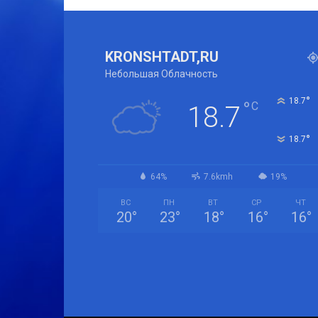
KRONSHTADT,RU
Небольшая Облачность
°
18.7
°
C
18.7
°
18.7
64%
7.6kmh
19%
ВС
ПН
ВТ
СР
ЧТ
20
°
23
°
18
°
16
°
16
°