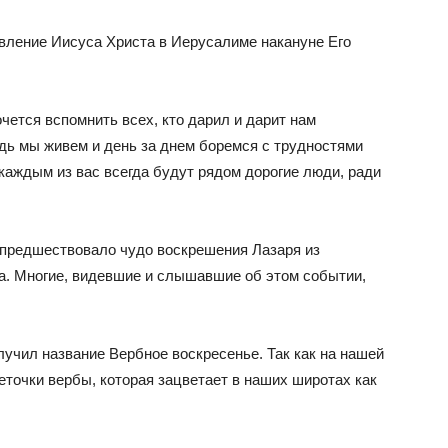
явление Иисуса Христа в Иерусалиме накануне Его
очется вспомнить всех, кто дарил и дарит нам
Ведь мы живем и день за днем боремся с трудностями
 каждым из вас всегда будут рядом дорогие люди, ради
 предшествовало чудо воскрешения Лазаря из
на. Многие, видевшие и слышавшие об этом событии,
олучил название Вербное воскресенье. Так как на нашей
еточки вербы, которая зацветает в наших широтах как