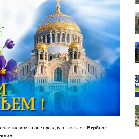
собор
вославные христиане празднуют светлое
Вербное
салим.