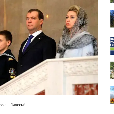
собор
ва
с юбилеем!