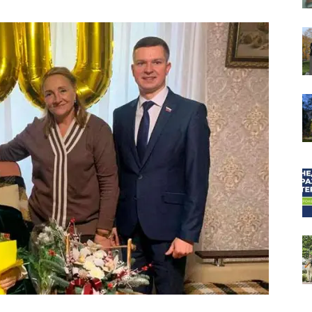
собор