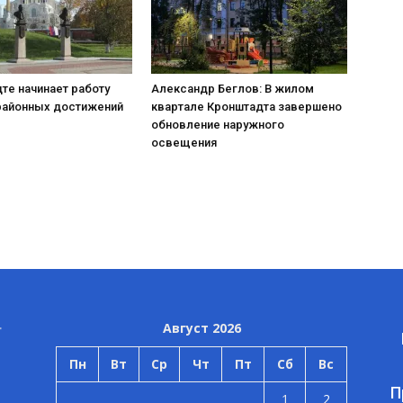
те начинает работу
Александр Беглов: В жилом
районных достижений
квартале Кронштадта завершено
обновление наружного
освещения
Август 2026
Пн
Вт
Ср
Чт
Пт
Сб
Вс
П
1
2