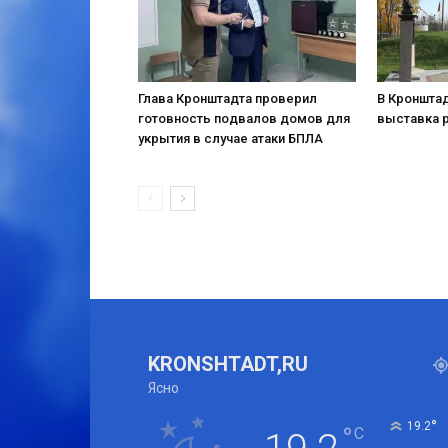
Глава Кронштадта проверил
В Кронштад
готовность подвалов домов для
выставка 
укрытия в случае атаки БПЛА
KRONSHTADT,RU
Ясно
°
19.2
°
C