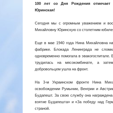
100 лет со Дня Рождения отмечает 
Юринская!
Сегодня мы с огромным уважением и во
Михайловну Юринскую со столетним юбиле
Еще в мае 1940 года Нина Михайловна на
фабрике. Блокада Ленинграда не слом
одновременно помогала в эвакогоспитале. В
трудилась на мясокомбинате, а затем
добровольцем ушла на фронт.
На 3-м Украинском фронте Нина Миха
освобождении Румынии, Венгрии и Австри
Будапешт. За свою службу она награждена 
взятие Будапешта» и «За победу над Гер
страной.