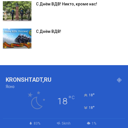
С Днём ВДВ! Никто, кроме нас!
С Днём ВДВ!
KRONSHTADT,RU
Ясно
°
18
°
C
18
°
18
83%
5kmh
1%