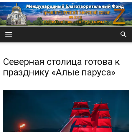
Кронштадтский
Северная столица готова к
Морской
празднику «Алые паруса»
собор