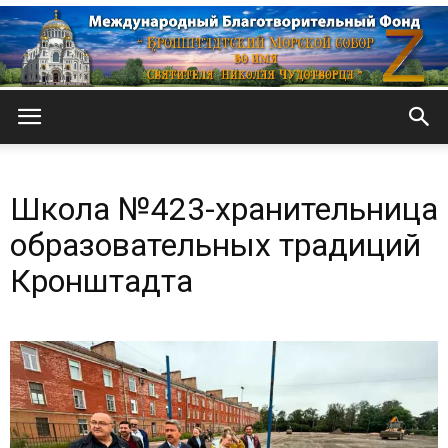
Кронштадтский
Школа №423-хранительница
Морской
образовательных традиций
Кронштадта
собор