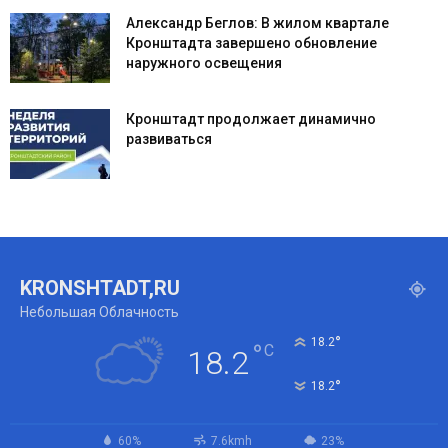
Александр Беглов: В жилом квартале
Кронштадта завершено обновление
наружного освещения
Кронштадт продолжает динамично
развиваться
KRONSHTADT,RU
Небольшая Облачность
°
18.2
°
C
18.2
°
18.2
60%
7.6kmh
23%