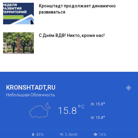
Кронштадт продолжает динамично
развиваться
С Днём ВДВ! Никто, кроме нас!
KRONSHTADT,RU
Небольшая Облачность
°
15.8
°
C
15.8
°
15.8
85%
5.3kmh
16%