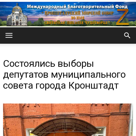
Кронштадтский
Состоялись выборы
Морской
депутатов муниципального
совета города Кронштадт
собор