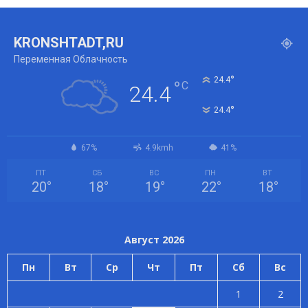
KRONSHTADT,RU
Переменная Облачность
°
24.4
°
C
24.4
°
24.4
67%
4.9kmh
41%
ПТ
СБ
ВС
ПН
ВТ
20
°
18
°
19
°
22
°
18
°
Август 2026
Пн
Вт
Ср
Чт
Пт
Сб
Вс
1
2