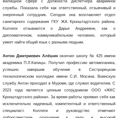
жилищной сфере с должности диспетчера аварийной
службы. Показала себя как ответственный, отзывчивый и
энергичный сотрудник. Сегодня она возглавляет отдел
санитарного содержания ГКУ ЖА Кронштадтского района.
Коллеги отзываются о Дарье Андреевне, как о
дипломатичном, коммуникабельном человеке, который
умеет найти общий язык с разными людьми.
Антон Дмитриевич Алёшин
окончил школу № 425 имени
академика П.Л.Капицы. Получил профессию автомеханика,
успешно завершив обучение в Сестрорецком
технологическом колледже имени С.И. Мосина. Воинскую
службу Антон проходил в Муроме, где служил водителем. С
2023 года является ценным сотрудником ООО «ЖКС
Кронштадтского района». За время работы проявил себя как
исключительно надежный, компетентный и ответственный
специалист. Коллеги и руководство отмечают
добросовестное отношение к делу и высокий