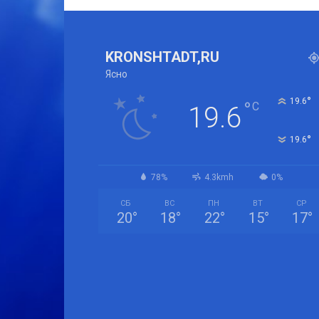
KRONSHTADT,RU
Ясно
°
19.6
°
C
19.6
°
19.6
78%
4.3kmh
0%
СБ
ВС
ПН
ВТ
СР
20
°
18
°
22
°
15
°
17
°