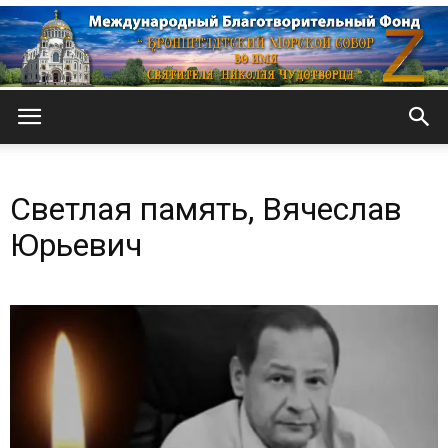
Кронштадтский
Светлая память, Вячеслав
Морской
Юрьевич
собор