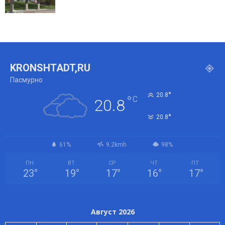
KRONSHTADT,RU
Пасмурно
°
20.8
°
C
20.8
°
20.8
61%
9.2kmh
98%
ПН
ВТ
СР
ЧТ
ПТ
23
°
19
°
17
°
16
°
17
°
Август 2026