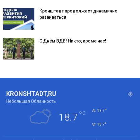
Кронштадт продолжает динамично
развиваться
С Днём ВДВ! Никто, кроме нас!
KRONSHTADT,RU
Небольшая Облачность
°
18.7
°
C
18.7
°
18.7