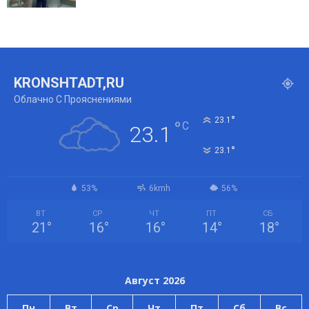
KRONSHTADT,RU
Облачно С Прояснениями
°
23.1
°
C
23.1
°
23.1
53%
6kmh
56%
ВТ
СР
ЧТ
ПТ
СБ
21
°
16
°
16
°
14
°
18
°
Август 2026
Пн
Вт
Ср
Чт
Пт
Сб
Вс