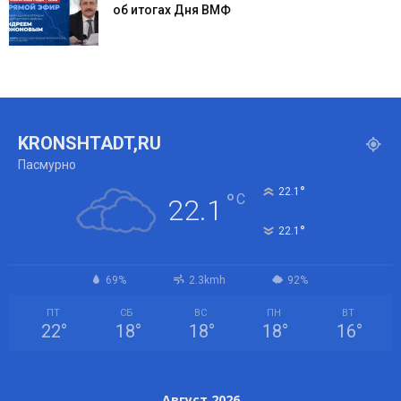
об итогах Дня ВМФ
KRONSHTADT,RU
Пасмурно
°
22.1
°
C
22.1
°
22.1
69%
2.3kmh
92%
ПТ
СБ
ВС
ПН
ВТ
22
°
18
°
18
°
18
°
16
°
Август 2026