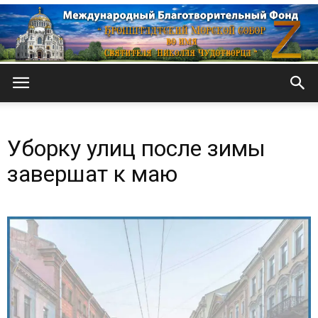
Кронштадтский
Уборку улиц после зимы
Морской
завершат к маю
собор