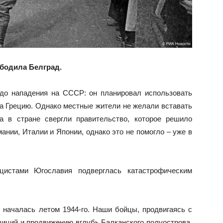
ободила Белград.
 до нападения на СССР: он планировал использовать
а Грецию. Однако местные жители не желали вставать
а в стране свергли правительство, которое решило
ании, Италии и Японии, однако это не помогло – уже в
цистами Югославия подверглась катастрофическим
 началась летом 1944-го. Наши бойцы, продвигаясь с
озиций и продвижению вглубь Балканского полуострова.