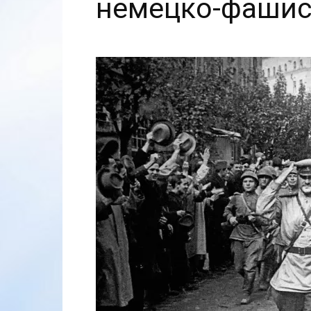
немецко-фашис