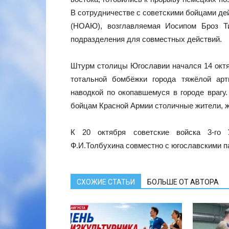
В сотрудничестве с советскими бойцами д
(НОАЮ), возглавляемая Иосипом Броз Ти
подразделения для совместных действий.
Штурм столицы Югославии начался 14 октяб
тотальной бомбёжки города тяжёлой арт
наводкой по окопавшемуся в городе врагу
бойцам Красной Армии столичные жители, 
К 20 октября советские войска 3-го 
Ф.И.Толбухина совместно с югославскими п
СХОЖИЕ СТАТЬИ
БОЛЬШЕ ОТ АВТОРА