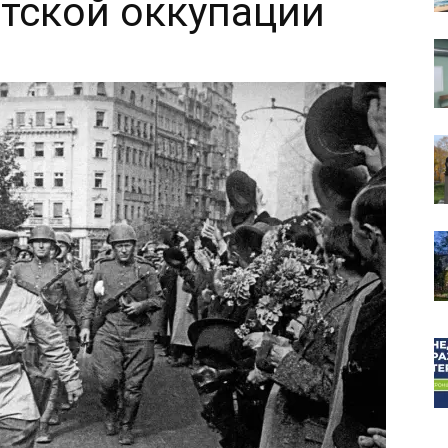
тской оккупации
собор