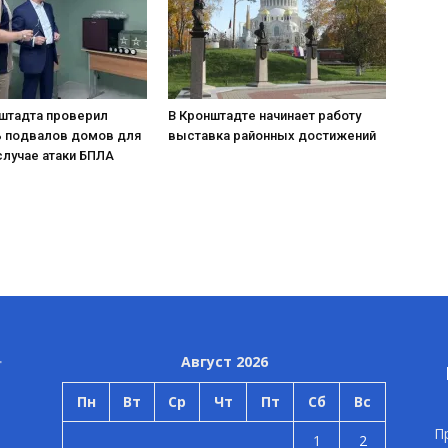
нштадта проверил
В Кронштадте начинает работу
ь подвалов домов для
выставка районных достижений
случае атаки БПЛА
Август 2026
Пн
Вт
Ср
Чт
Пт
Сб
Вс
П
1
2