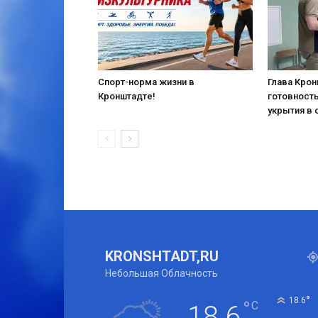
Спорт-норма жизни в
Глава Кро
Кронштадте!
готовност
укрытия в 
KRONSHTADT,RU
Небольшая Облачность
°
18.6
°
C
18.6