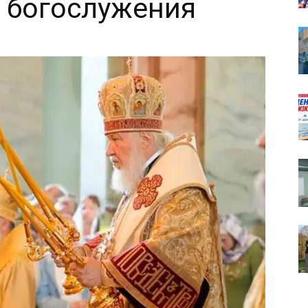
 богослужения
собор