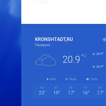
KRONSHTADT,RU
Пасмурно
°
20.9
°
C
20.9
°
20.9
65%
7kmh
100%
ПН
ВТ
СР
ЧТ
ПТ
23
°
19
°
17
°
16
°
17
°