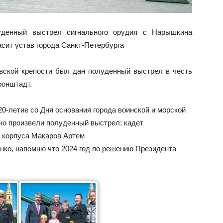
луденный выстрел сигнального орудия с Нарышкина
сит устав города Санкт-Петербурга
вской крепости был дан полуденный выстрел в честь
ронштадт.
0-летие со Дня основания города воинской и морской
но произвели полуденный выстрел: кадет
о корпуса Макаров Артем
нко, напомню что 2024 год по решению Президента