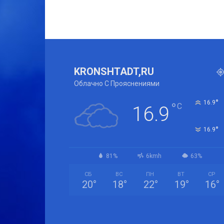
KRONSHTADT,RU
Облачно С Прояснениями
°
16.9
°
C
16.9
°
16.9
81%
6kmh
63%
СБ
ВС
ПН
ВТ
СР
20
°
18
°
22
°
19
°
16
°