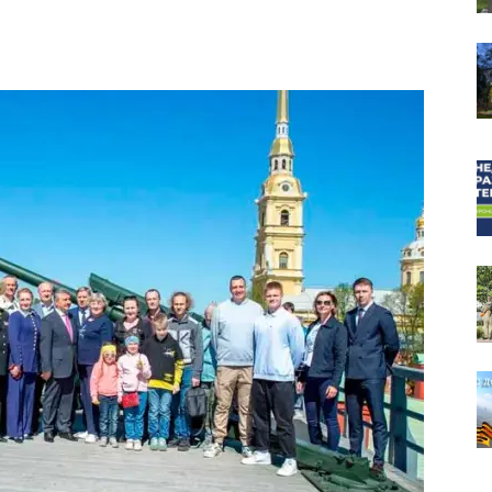
собор