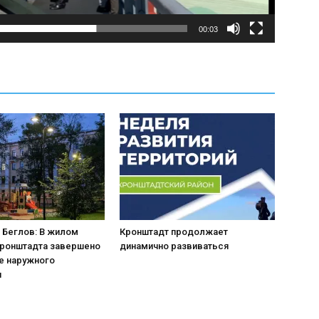
00:03
 Беглов: В жилом
Кронштадт продолжает
Кронштадта завершено
динамично развиваться
е наружного
я