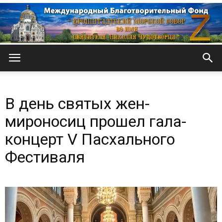
Кронштадтский
В день святых жен-
Морской
мироносиц прошел гала-
концерт V Пасхального
Фестиваля
собор