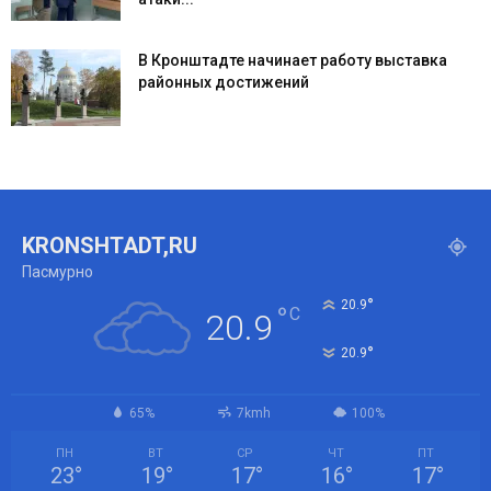
В Кронштадте начинает работу выставка
районных достижений
KRONSHTADT,RU
Пасмурно
°
20.9
°
C
20.9
°
20.9
65%
7kmh
100%
ПН
ВТ
СР
ЧТ
ПТ
23
°
19
°
17
°
16
°
17
°