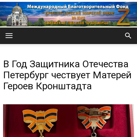
Кронштадтский
В Год Защитника Отечества
Морской
Петербург чествует Матерей
Героев Кронштадта
собор