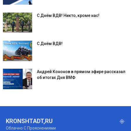
С Днём ВДВ! Никто, кроме нас!
С Днём ВДВ!
Андрей Кононов в прямом эфире рассказал
об итогах Дня ВМФ
KRONSHTADT,RU
Облачно С Прояснениями