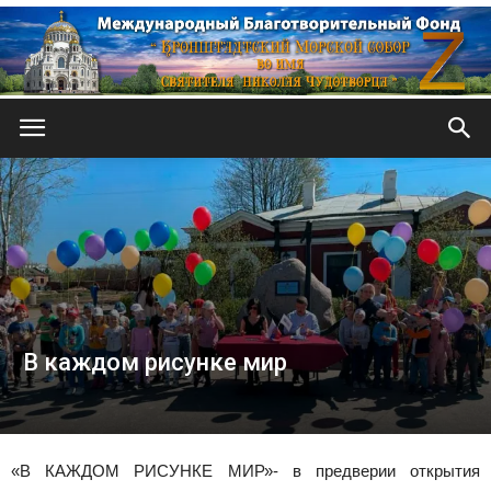
Кронштадтский
Морской
собор
В каждом рисунке мир
«В КАЖДОМ РИСУНКЕ МИР»- в предверии открытия