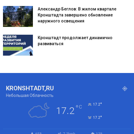
Александр Беглов: В жилом квартале
Кронштадта завершено обновление
наружного освещения
Кронштадт продолжает динамично
развиваться
KRONSHTADT,RU
Небольшая Облачность
°
17.2
°
C
17.2
°
17.2