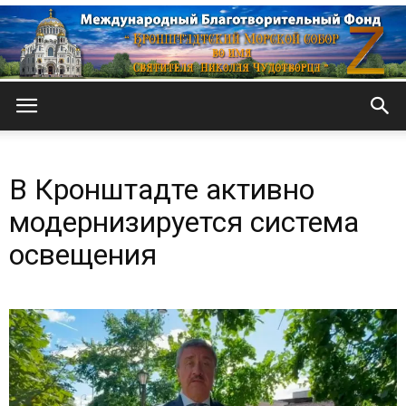
Кронштадтский
В Кронштадте активно
Морской
модернизируется система
освещения
собор