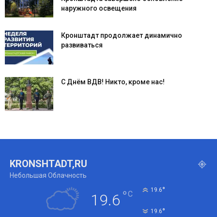
наружного освещения
Кронштадт продолжает динамично
развиваться
С Днём ВДВ! Никто, кроме нас!
KRONSHTADT,RU
Небольшая Облачность
°
19.6
°
C
19.6
°
19.6