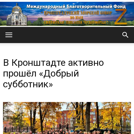
Кронштадтский
В Кронштадте активно
Морской
прошёл «Добрый
субботник»
собор