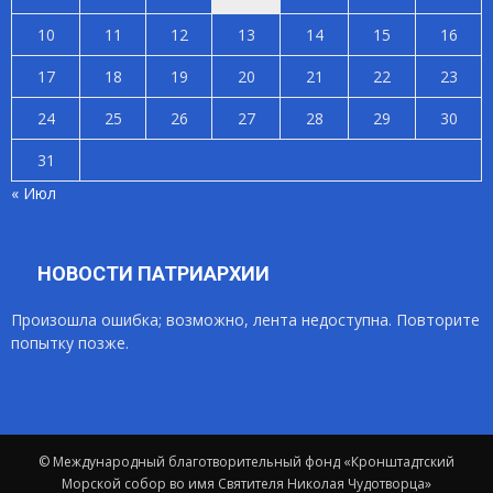
10
11
12
13
14
15
16
17
18
19
20
21
22
23
24
25
26
27
28
29
30
31
« Июл
НОВОСТИ ПАТРИАРХИИ
Произошла ошибка; возможно, лента недоступна. Повторите
попытку позже.
© Международный благотворительный фонд «Кронштадтский
Морской собор во имя Святителя Николая Чудотворца»