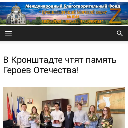
Кронштадтский
В Кронштадте чтят память
Морской
Героев Отечества!
собор