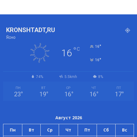
KRONSHTADT,RU
Ясно
°
16
°
C
16
°
16
74%
5.5kmh
8%
ПН
ВТ
СР
ЧТ
ПТ
23
°
19
°
16
°
16
°
17
°
Август 2026
Пн
Вт
Ср
Чт
Пт
Сб
Вс