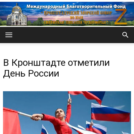
Кронштадтский
В Кронштадте отметили
Морской
День России
собор