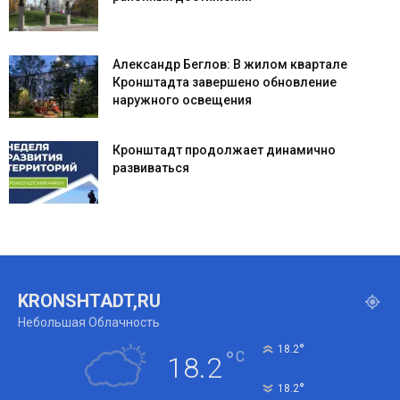
Александр Беглов: В жилом квартале
Кронштадта завершено обновление
наружного освещения
Кронштадт продолжает динамично
развиваться
KRONSHTADT,RU
Небольшая Облачность
°
18.2
°
C
18.2
°
18.2