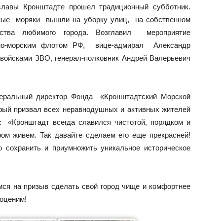
 славы Кронштадте прошел традиционный субботник.
нные моряки вышли на уборку улиц, на собственном
йства любимого города. Возглавил мероприятие
но-морским флотом РФ, вице-адмирал Александр
ойсками ЗВО, генерал-полковник Андрей Валерьевич
неральный директор Фонда «Кронштадтский Морской
рый призвал всех неравнодушных и активных жителей
: «Кронштадт всегда славился чистотой, порядком и
ром живем. Так давайте сделаем его еще прекрасней!
сохранить и приумножить уникальное историческое
ся на призыв сделать свой город чище и комфортнее
еоценим!