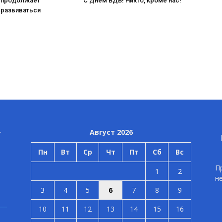
 продолжает
С Днём ВДВ! Никто, кроме нас!
 развиваться
Август 2026
Пн
Вт
Ср
Чт
Пт
Сб
Вс
П
1
2
н
3
4
5
6
7
8
9
10
11
12
13
14
15
16