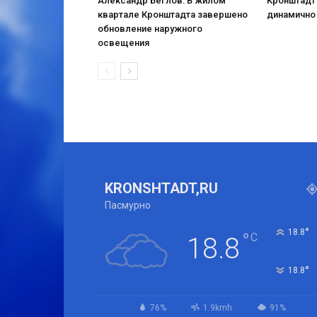
Александр Беглов: В жилом
Кронштадт
квартале Кронштадта завершено
динамично
обновление наружного
освещения
KRONSHTADT,RU
Пасмурно
°
18.8
°
C
18.8
°
18.8
76%
1.9kmh
91%