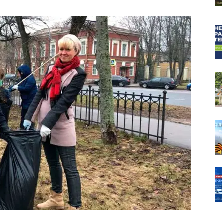
собор