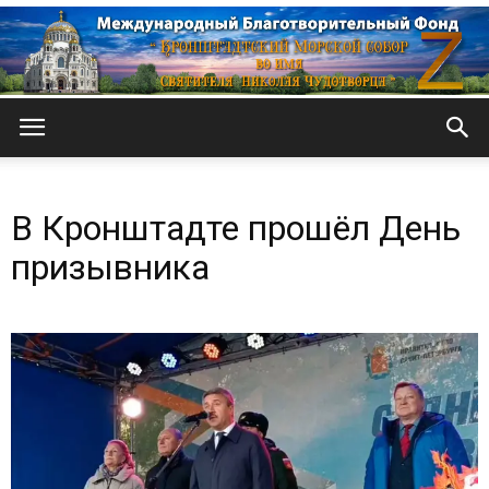
Кронштадтский
В Кронштадте прошёл День
Морской
призывника
собор