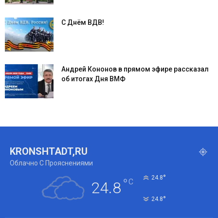
С Днём ВДВ!
Андрей Кононов в прямом эфире рассказал
об итогах Дня ВМФ
KRONSHTADT,RU
Облачно С Прояснениями
°
24.8
°
C
24.8
°
24.8