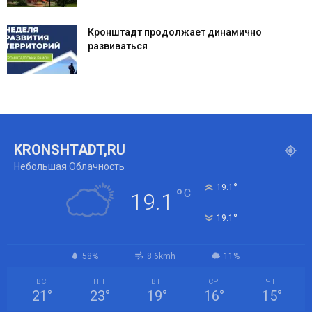
Кронштадт продолжает динамично
развиваться
KRONSHTADT,RU
Небольшая Облачность
°
19.1
°
C
19.1
°
19.1
58%
8.6kmh
11%
ВС
ПН
ВТ
СР
ЧТ
21
°
23
°
19
°
16
°
15
°