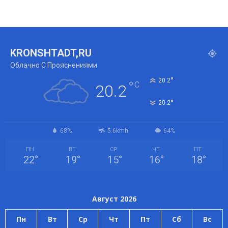
KRONSHTADT,RU
Облачно С Прояснениями
°
20.2
°
C
20.2
°
20.2
68%
5.6kmh
64%
ПН
ВТ
СР
ЧТ
ПТ
22
°
19
°
15
°
16
°
18
°
Август 2026
Пн
Вт
Ср
Чт
Пт
Сб
Вс