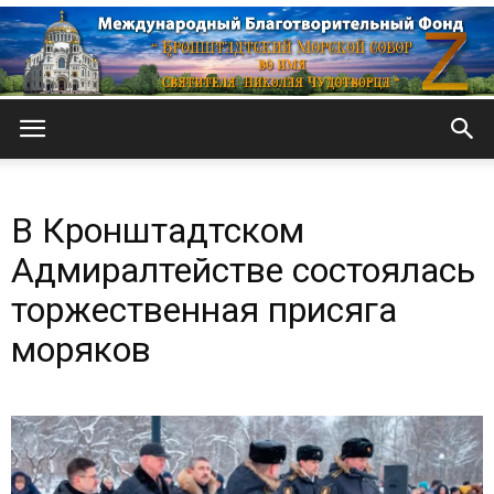
Кронштадтский
В Кронштадтском
Морской
Адмиралтействе состоялась
торжественная присяга
моряков
собор