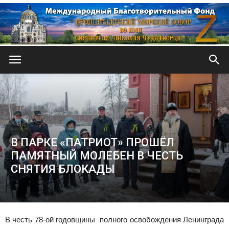
Кронштадтский
Морской
В ПАРКЕ «ПАТРИОТ» ПРОШЁЛ
ПАМЯТНЫЙ МОЛЕБЕН В ЧЕСТЬ
собор
СНЯТИЯ БЛОКАДЫ
В честь 78-ой годовщины полного освобождения Ленинграда