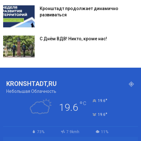
Кронштадт продолжает динамично
развиваться
С Днём ВДВ! Никто, кроме нас!
KRONSHTADT,RU
Небольшая Облачность
°
19.6
°
C
19.6
°
19.6
73%
7.9kmh
11%