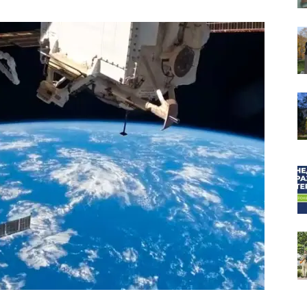
собор