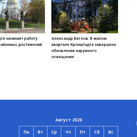
те начинает работу
Александр Беглов: В жилом
районных достижений
квартале Кронштадта завершено
обновление наружного
освещения
Август 2026
Пн
Вт
Ср
Чт
Пт
Сб
Вс