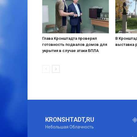
Глава Кронштадта проверил
В Кронштад
готовность подвалов домов для
выставка 
укрытия в случае атаки БПЛА
KRONSHTADT,RU
Небольшая Облачность