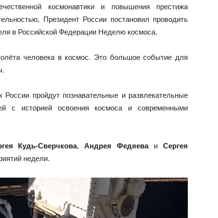
ечественной космонавтики и повышения престижа
тельностью, Президент России постановил проводить
преля в Российской Федерации Неделю космоса.
полёта человека в космос. Это большое событие для
ы.
х России пройдут познавательные и развлекательные
лей с историей освоения космоса и современными
ргея Кудь-Сверчкова
,
Андрея Федяева
и
Сергея
иятий недели.