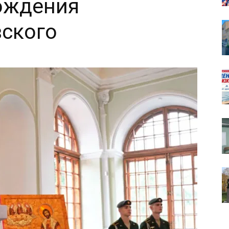
ождения
вского
собор