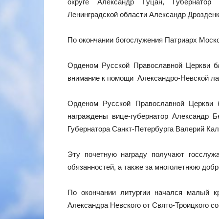
округе Александр Гуцан, Губернатор 
Ленинградской области Александр Дрозденк
По окончании богослужения Патриарх Моско
Орденом Русской Православной Церкви бла
внимание к помощи Александро-Невской лав
Орденом Русской Православной Церкви бл
награждены вице-губернатор Александр Б
Губернатора Санкт‑Петербурга Валерий Кал
Эту почетную награду получают госслуж
обязанностей, а также за многолетнюю добр
По окончании литургии начался малый к
Александра Невского от Свято-Троицкого с