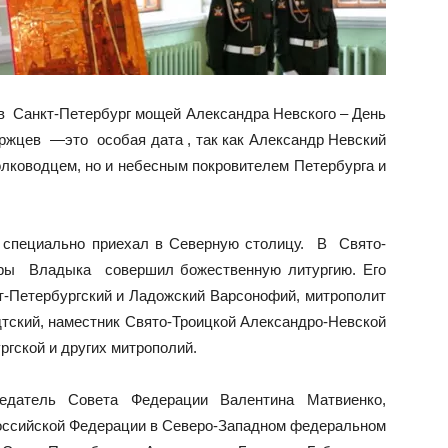
в Санкт‑Петербург мощей Александра Невского – День
ржцев —это особая дата , так как Александр Невский
лководцем, но и небесным покровителем Петербурга и
 специально приехал в Северную столицу. В Свято-
вры Владыка совершил божественную литургию. Его
‑Петербургский и Ладожский Варсонофий, митрополит
тский, наместник Свято-Троицкой Александро-Невской
ргской и других митрополий.
едатель Совета Федерации Валентина Матвиенко,
оссийской Федерации в Северо-Западном федеральном