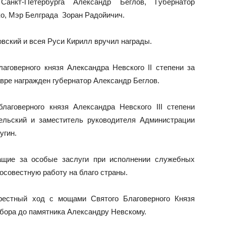
Санкт‑Петербурга Александр Беглов, Губернатор
о, Мэр Белграда Зоран Радойичич.
вский и всея Руси Кирилл вручил награды.
говерного князя Александра Невского II степени за
ре награжден губернатор Александр Беглов.
аговерного князя Александра Невского III степени
ельский и заместитель руководителя Администрации
угин.
ащие за особые заслуги при исполнении служебных
осовестную работу на благо страны.
рестный ход с мощами Святого Благоверного Князя
обора до памятника Александру Невскому.