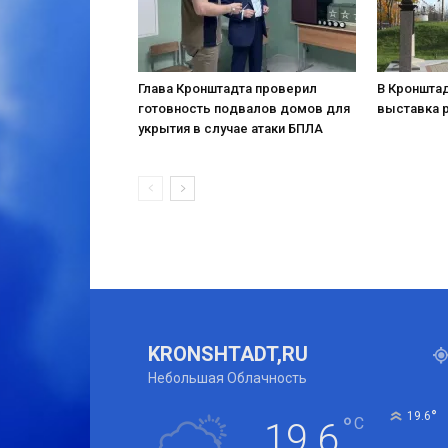
Глава Кронштадта проверил
В Кронштад
готовность подвалов домов для
выставка 
укрытия в случае атаки БПЛА
KRONSHTADT,RU
Небольшая Облачность
°
19.6
°
C
19.6