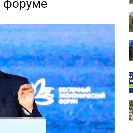
 форуме
собор