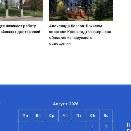
те начинает работу
Александр Беглов: В жилом
районных достижений
квартале Кронштадта завершено
обновление наружного
освещения
Август 2026
Пн
Вт
Ср
Чт
Пт
Сб
Вс
П
1
2