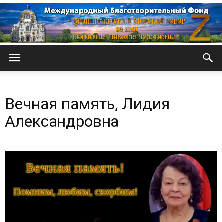
Кронштадтский
Вечная память, Лидия
Морской
Александровна
собор