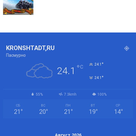
KRONSHTADT,RU
Пасмурно
°
24.1
°
C
24.1
°
24.1
55%
7.3kmh
100%
СБ
ВС
ПН
ВТ
СР
21
°
20
°
21
°
19
°
14
°
Август 2026