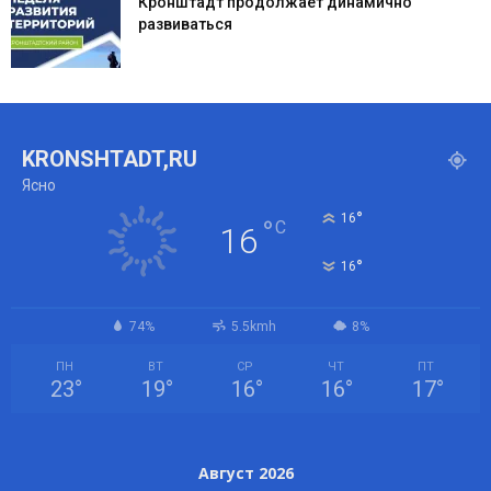
Кронштадт продолжает динамично
развиваться
KRONSHTADT,RU
Ясно
°
16
°
C
16
°
16
74%
5.5kmh
8%
ПН
ВТ
СР
ЧТ
ПТ
23
°
19
°
16
°
16
°
17
°
Август 2026