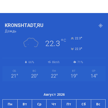
KRONSHTADT,RU
Дождь
°
22.3
°
C
22.3
°
22.3
66%
8kmh
71%
СБ
ВС
ПН
ВТ
СР
21
°
20
°
22
°
19
°
14
°
Август 2026
Пн
Вт
Ср
Чт
Пт
Сб
Вс