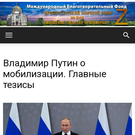
Кронштадтский
Владимир Путин о
Морской
мобилизации. Главные
тезисы
собор