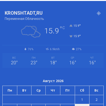
KRONSHTADT,RU
Переменная Облачность
°
15.9
°
C
15.9
°
15.9
76%
6.9kmh
27%
ВС
ПН
ВТ
СР
ЧТ
20
°
23
°
18
°
16
°
16
°
Август 2026
Пн
Вт
Ср
Чт
Пт
Сб
Вс
1
2