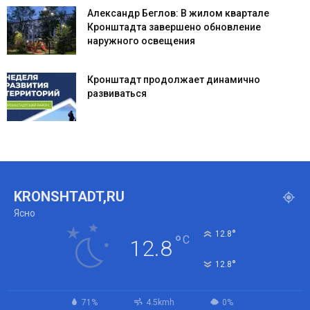
Александр Беглов: В жилом квартале
Кронштадта завершено обновление
наружного освещения
Кронштадт продолжает динамично
развиваться
KRONSHTADT,RU
Ясно
°
12.8
°
C
12.8
°
12.8
71%
4.5kmh
0%