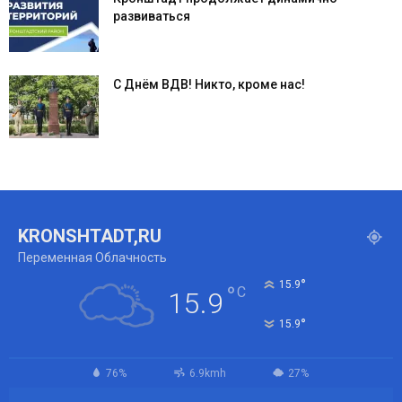
развиваться
С Днём ВДВ! Никто, кроме нас!
KRONSHTADT,RU
Переменная Облачность
°
15.9
°
C
15.9
°
15.9
76%
6.9kmh
27%